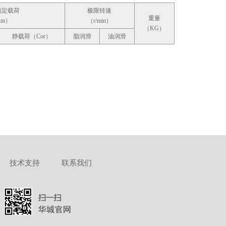
额定载荷
极限转速
重量
km）
（r/min）
（KG）
静载荷（Cor）
脂润滑
油润滑
技术支持
联系我们