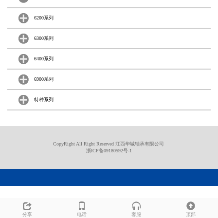
6200系列
6300系列
6400系列
6900系列
特种系列
CopyRight All Right Reserved 江西华城轴承有限公司
浙ICP备09180592号-1
外形尺寸
（mm）
轴承型号
内径（d）
外径（D）
高度
分享
电话
客服
顶部