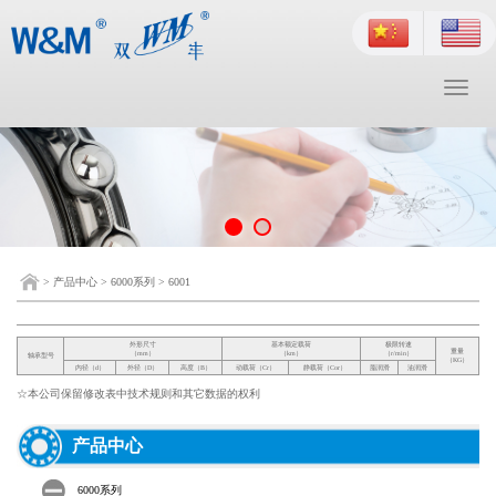
Toggle
navigati
>
产品中心
>
6000系列
>
6001
☆本公司保留修改表中技术规则和其它数据的权利
产品中心
6000系列